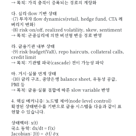
→ 목적: 가격 충격이 증폭되는 경로의 계량화
다. 심리·flow 기반 상태
-(7) 투자자 flow dynamics(retail, hedge fund, CTA 레
버리지 변화)
-(8) risk-on/off, realized volatility, skew, sentiment
→ 목적: 군중심리에 의한 비선형 반응 경로 반영
라. 금융기관 내부 상태
-(9) risk-budget(VaR), repo haircuts, collateral calls,
credit limit
→ 목적: 기관별 파국(cascade) 전이 가능성 파악
마. 거시-실물 연계 상태
-(10) 금리 구조, 중앙은행 balance sheet, 유동성 공급,
PMI 등
→ 목적: 금융-실물 결합에 따른 slow variable 반영
4. 핵심 메커니즘: 노드별 제어(node-level control)
확장된 상태변수를 기반으로 금융 시스템을 다음과 같이 표
현할 수 있습니다.
상태벡터: x(t)
국소 동학: dx/dt = f(x)
Jacobian: J(t) = ∂f/∂x