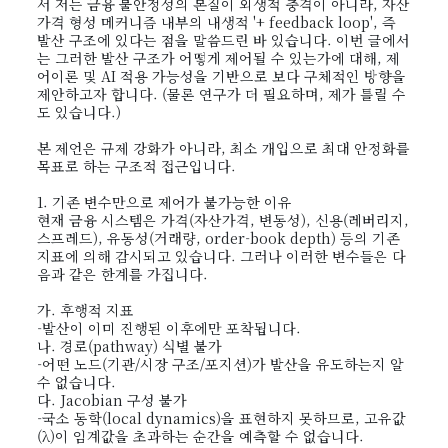
서 저는 금융 불안정성의 본질이 외생적 충격이 아니라, 자산
가격 형성 메커니즘 내부의 내생적 '+ feedback loop', 즉
발산 구조에 있다는 점을 말씀드린 바 있습니다. 이번 글에서
는 그러한 발산 구조가 어떻게 제어될 수 있는가에 대해, 제
어이론 및 AI 적용 가능성을 기반으로 보다 구체적인 방향을
제안하고자 합니다. (물론 연구가 더 필요하며, 제가 틀릴 수
도 있습니다.)
본 제언은 규제 강화가 아니라, 최소 개입으로 최대 안정화를
목표로 하는 구조적 접근입니다.
1. 기존 변수만으로 제어가 불가능한 이유
현재 금융 시스템은 가격(자산가격, 변동성), 신용(레버리지,
스프레드), 유동성(거래량, order-book depth) 등의 기존
지표에 의해 감시되고 있습니다. 그러나 이러한 변수들은 다
음과 같은 한계를 가집니다.
가. 후행적 지표
-발산이 이미 진행된 이후에만 포착됩니다.
나. 경로(pathway) 식별 불가
-어떤 노드(기관/시장 구조/포지션)가 발산을 유도하는지 알
수 없습니다.
다. Jacobian 구성 불가
-국소 동학(local dynamics)을 표현하지 못하므로, 고유값
(λ)이 임계값을 초과하는 순간을 예측할 수 없습니다.