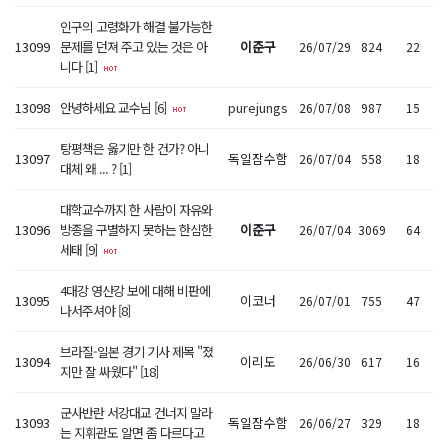
인구의 고령화가 해결 불가능한
13099
문제를 던져 주고 있는 것은 아
이준구
26/07/29
824
22
니다 [1]
13098
안녕하세요 교수님 [6]
purejungs
26/07/08
987
15
탕평책은 옳기만 한 건가? 아니
13097
독일잠수함
26/07/04
558
18
대체 왜 ... ? [1]
대학교수까지 한 사람이 자유와
13096
방종을 구별하지 못하는 한심한
이준구
26/07/04
3069
64
세태 [9]
4대강 영산강 보에 대해 비판에
13095
이코너
26/07/01
755
47
나서주셔야 [8]
브라질-일본 경기 기사 제목 "졌
13094
이리도
26/06/30
617
16
지만 잘 싸웠다" [18]
군사반란 서강대교 건너지 말라
13093
독일잠수함
26/06/27
329
18
는 지휘관도 알면 좀 다르다고