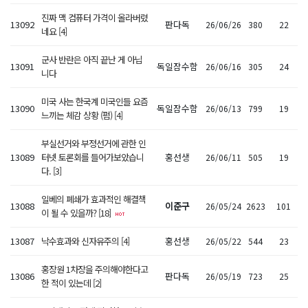
진짜 맥 컴퓨터 가격이 올라버렸
13092
판다독
26/06/26
380
22
네요 [4]
군사 반란은 아직 끝난 게 아닙
13091
독일잠수함
26/06/16
305
24
니다
미국 사는 한국계 미국인들 요즘
13090
독일잠수함
26/06/13
799
19
느끼는 체감 상황 (펌) [4]
부실선거와 부정선거에 관한 인
13089
터넷 토론회를 들어가보았습니
홍선생
26/06/11
505
19
다. [3]
일베의 폐쇄가 효과적인 해결책
13088
이준구
26/05/24
2623
101
이 될 수 있을까? [18]
13087
낙수효과와 신자유주의 [4]
홍선생
26/05/22
544
23
홍장원 1차장을 주의해야한다고
13086
판다독
26/05/19
723
25
한 적이 있는데 [2]