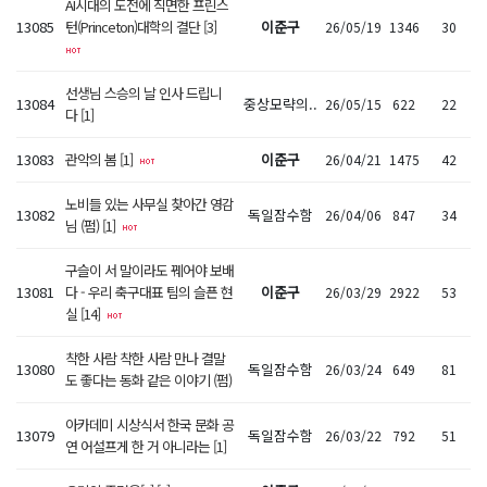
AI시대의 도전에 직면한 프린스
13085
턴(Princeton)대학의 결단 [3]
이준구
26/05/19
1346
30
선생님 스승의 날 인사 드립니
13084
중상모략의..
26/05/15
622
22
다 [1]
13083
관악의 봄 [1]
이준구
26/04/21
1475
42
노비들 있는 사무실 찾아간 영감
13082
독일잠수함
26/04/06
847
34
님 (펌) [1]
구슬이 서 말이라도 꿰어야 보배
13081
다 - 우리 축구대표 팀의 슬픈 현
이준구
26/03/29
2922
53
실 [14]
착한 사람 착한 사람 만나 결말
13080
독일잠수함
26/03/24
649
81
도 좋다는 동화 같은 이야기 (펌)
아카데미 시상식서 한국 문화 공
13079
독일잠수함
26/03/22
792
51
연 어설프게 한 거 아니라는 [1]