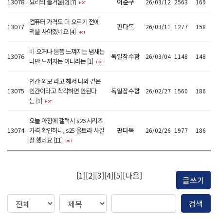
13078
요리의 즐거움[2] [7]
이준구
26/03/12
2563
169
컴퓨터 가격도 더 오르기 전에
13077
판다독
26/03/11
1277
158
맥을 사야겠네요 [4]
비 오거나 봄쯤 느껴지는 냄새는
13076
독일잠수함
26/03/04
1148
148
나만 느껴지는 아니라는 [1]
인간 외모 라고 해서 나와 같은
13075
인간이라고 착각하면 안된다
독일잠수함
26/02/27
1560
186
는 [1]
오늘 아침에 갤럭시 s26 시리즈
13074
가격 확인하니, s25 울트라 사길
판다독
26/02/26
1977
186
잘 했네요 [11]
[1]
[2]
[3]
[4]
[5]
[다음]
글쓰기
검색