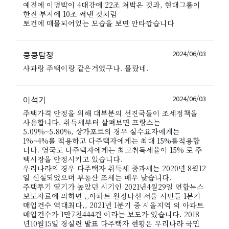
예전에 이명박이 4대강에 22조 쳐박은 것과, 현대그룹이
한전 부지에 10조 써낸 것처럼
토건에 매몰되어있는 모습을 보면 안타깝습니다
킁킁탐정
2024/06/03
사과랑 주택이랑 같은거였구나. 몰랐네.
이석기
2024/06/03
주택가격 안정을 위해 대부분의 선진국들이 조세정책을
사용합니다. 취득세부터 살펴보면 프랑스는
5.09%~5.80%, 상가포르의 경우 실수요자에게는
1%~4%를 적용하고 다주택자에게는 최대 15%를적용합
니다. 영국도 다주택자에게는 최고취득세율이 15% 로 주
택시장을 안정시키고 있습니다.
우리나라의 경우 다주택자 취득세 중과세는 2020년 8월12
일 신설되었으며 부동산 조세는 매우 낮습니다.
주택투기 열기가 높았던 시기인 2021년4월29일 연합뉴스
보도자료에 의하면 ,,아파트 원정나선 서울 시민들 1분기
매입건수 역대최다,, 2021년 1분기 중 시울지역 외 아파트
매입건수가 1만7천444건 이라는 보도가 있습니다. 2018
년10월15일 경실련 발표 다주택자 현황은 우리나라 국민