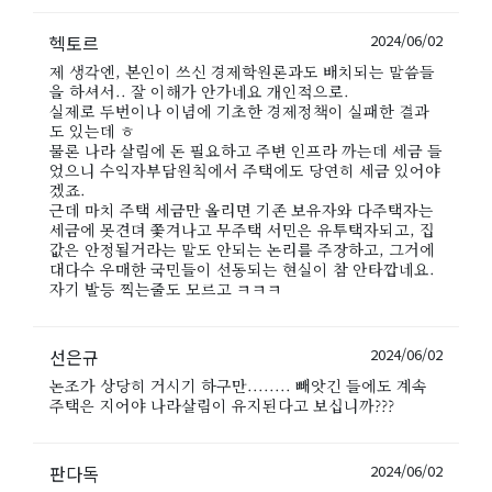
헥토르
2024/06/02
제 생각엔, 본인이 쓰신 경제학원론과도 배치되는 말씀들
을 하셔서.. 잘 이해가 안가네요 개인적으로.
실제로 두번이나 이념에 기초한 경제정책이 실패한 결과
도 있는데 ㅎ
물론 나라 살림에 돈 필요하고 주변 인프라 까는데 세금 들
었으니 수익자부담원칙에서 주택에도 당연히 세금 있어야
겠죠.
근데 마치 주택 세금만 올리면 기존 보유자와 다주택자는
세금에 못견뎌 쫓겨나고 무주택 서민은 유투택자되고, 집
값은 안정될거라는 말도 안되는 논리를 주장하고, 그거에
대다수 우매한 국민들이 선동되는 현실이 참 안타깝네요.
자기 발등 찍는줄도 모르고 ㅋㅋㅋ
선은규
2024/06/02
논조가 상당히 거시기 하구만........ 빼앗긴 들에도 계속
주택은 지어야 나라살림이 유지된다고 보십니까???
판다독
2024/06/02