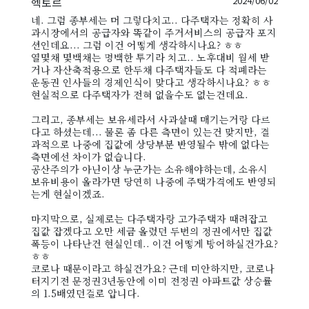
헥토르
2024/06/02
네. 그럼 종부세는 머 그렇다치고.. 다주택자는 정확히 사
과시장에서의 공급자와 똑같이 주거서비스의 공급자 포지
션인데요... 그럼 이건 어떻게 생각하시나요? ㅎㅎ
열몇채 몇백채는 명백한 투기라 치고.. 노후대비 월세 받
거나 자산축적용으로 한두채 다주택자들도 다 적폐라는
운동권 인사들의 경제인식이 맞다고 생각하시나요? ㅎㅎ
현실적으로 다주택자가 전혀 없을수도 없는건데요.
그리고, 종부세는 보유세라서 사과살때 매기는거랑 다르
다고 하셨는데... 물론 좀 다른 측면이 있는건 맞지만, 결
과적으로 나중에 집값에 상당부분 반영될수 밖에 없다는
측면에선 차이가 없습니다.
공산주의가 아닌이상 누군가는 소유해야하는데, 소유시
보유비용이 올라가면 당연히 나중에 주택가격에도 반영되
는게 현실이겠죠.
마지막으로, 실제로는 다주택자랑 고가주택자 때려잡고
집값 잡겠다고 오만 세금 올렸던 두번의 정권에서만 집값
폭등이 나타난건 현실인데.. 이건 어떻게 방어하실건가요?
ㅎㅎ
코로나 때문이라고 하실건가요? 근데 미안하지만, 코로나
터지기전 문정권3년동안에 이미 전정권 아파트값 상승률
의 1.5배였던걸로 압니다.