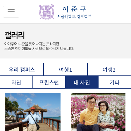
우리 캠퍼스
여행1
여행2
자연
프린스턴
내 사진
기타