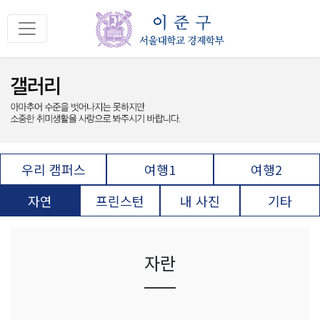
우리 캠퍼스
여행1
여행2
자연
프린스턴
내 사진
기타
자란